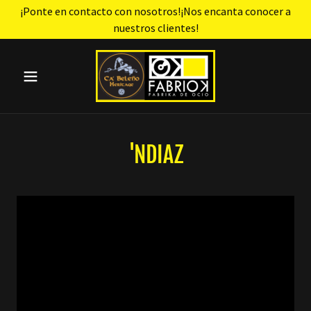
¡Ponte en contacto con nosotros!¡Nos encanta conocer a
nuestros clientes!
'NDIAZ