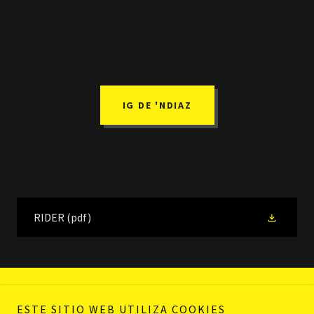
IG DE 'NDIAZ
RIDER
(pdf)
Copyright © 2022 FABRIOK by Cá Beleño Heritage- Todos los
ESTE SITIO WEB UTILIZA COOKIES